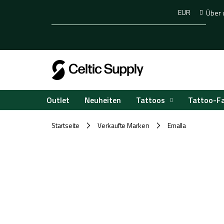
Zum
EUR
Über 
Inhalt
springen
Tattoos
Tattoo-F
Outlet
Neuheiten
Startseite
Verkaufte Marken
Emalla
/
/