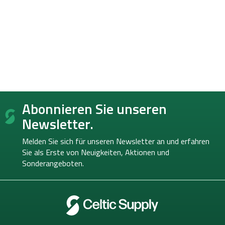
F
Abonnieren Sie unseren
u
ß
Newsletter.
z
e
Melden Sie sich für unseren Newsletter an und erfahren
i
Sie als Erste von
Neuigkeiten, Aktionen und
l
Sonderangeboten.
e