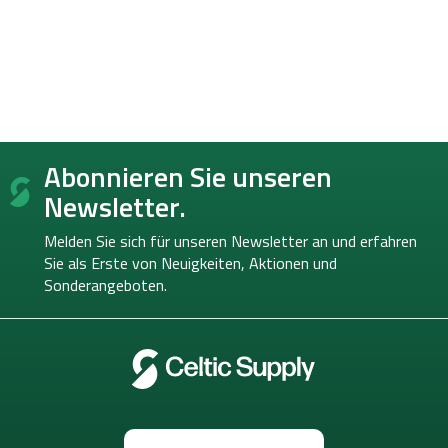
F
Abonnieren Sie unseren
u
ß
Newsletter.
z
e
Melden Sie sich für unseren Newsletter an und erfahren
i
Sie als Erste von
Neuigkeiten, Aktionen und
l
Sonderangeboten.
e