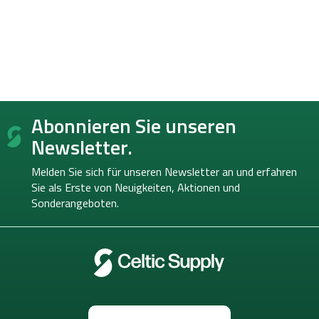
F
Abonnieren Sie unseren
u
ß
Newsletter.
z
e
Melden Sie sich für unseren Newsletter an und erfahren
i
Sie als Erste von
Neuigkeiten, Aktionen und
l
Sonderangeboten.
e