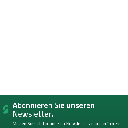
F
Abonnieren Sie unseren
u
ß
Newsletter.
z
e
Melden Sie sich für unseren Newsletter an und erfahren