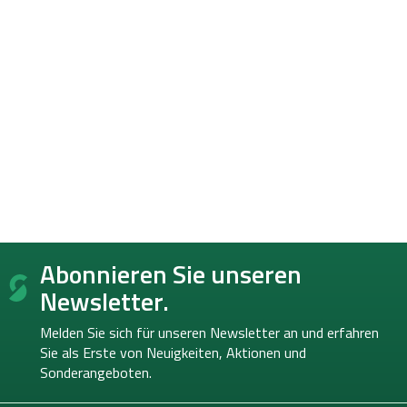
F
Abonnieren Sie unseren
u
ß
Newsletter.
z
e
Melden Sie sich für unseren Newsletter an und erfahren
i
Sie als Erste von
Neuigkeiten, Aktionen und
l
Sonderangeboten.
e