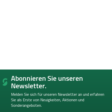
F
Abonnieren Sie unseren
u
ß
Newsletter.
z
e
Melden Sie sich für unseren Newsletter an und erfahren
i
Sie als Erste von
Neuigkeiten, Aktionen und
l
Sonderangeboten.
e