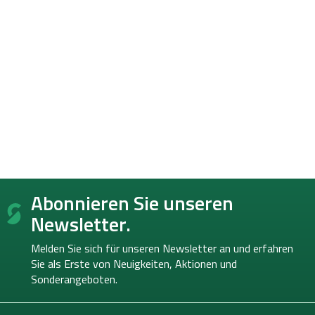
F
Abonnieren Sie unseren
u
ß
Newsletter.
z
e
Melden Sie sich für unseren Newsletter an und erfahren
i
Sie als Erste von
Neuigkeiten, Aktionen und
l
Sonderangeboten.
e