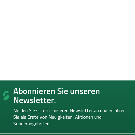
F
Abonnieren Sie unseren
u
ß
Newsletter.
z
e
Melden Sie sich für unseren Newsletter an und erfahren
i
Sie als Erste von
Neuigkeiten, Aktionen und
l
Sonderangeboten.
e