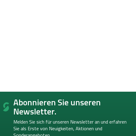
F
Abonnieren Sie unseren
u
ß
Newsletter.
z
e
Melden Sie sich für unseren Newsletter an und erfahren
i
Sie als Erste von
Neuigkeiten, Aktionen und
l
Sonderangeboten.