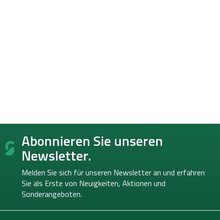
F
Abonnieren Sie unseren
u
ß
Newsletter.
z
e
Melden Sie sich für unseren Newsletter an und erfahren
i
Sie als Erste von
Neuigkeiten, Aktionen und
l
Sonderangeboten.
e