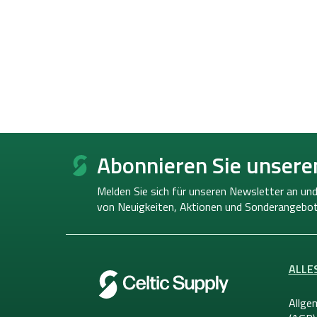
F
u
Abonnieren Sie unsere
ß
z
Melden Sie sich für unseren Newsletter an und
e
von
Neuigkeiten, Aktionen und Sonderangebot
i
l
e
ALLE
Allge