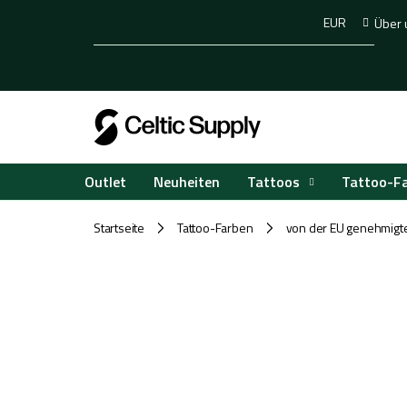
Zum
EUR
Über 
Inhalt
springen
Tattoos
Tattoo-F
Outlet
Neuheiten
Startseite
Tattoo-Farben
von der EU genehmigt
/
/