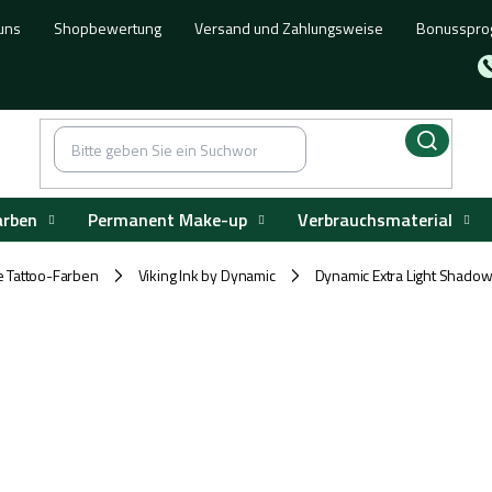
uns
Shopbewertung
Versand und Zahlungsweise
Bonusspr
arben
Permanent Make-up
Verbrauchsmaterial
e Tattoo-Farben
Viking Ink by Dynamic
Dynamic Extra Light Shado
/
/