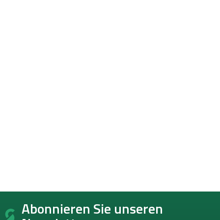
F
Abonnieren Sie unseren
u
ß