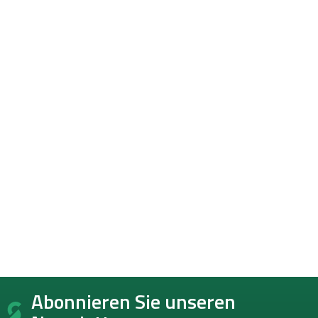
F
Abonnieren Sie unseren
u
ß