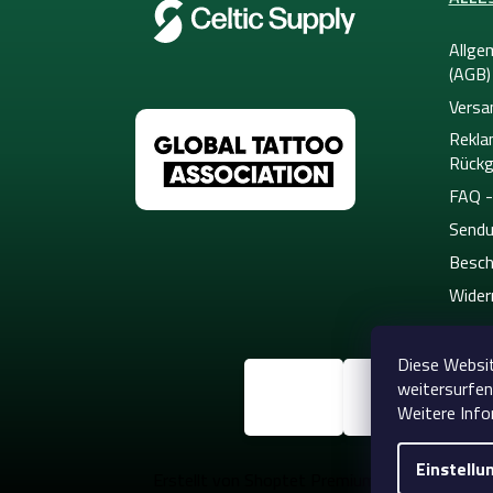
Allge
(AGB)
Versa
Rekla
Rückg
FAQ -
Sendu
Besch
Wider
Diese Websit
weitersurfen
Weitere Info
Einstellu
Copyright 20
Erstellt von Shoptet Premium