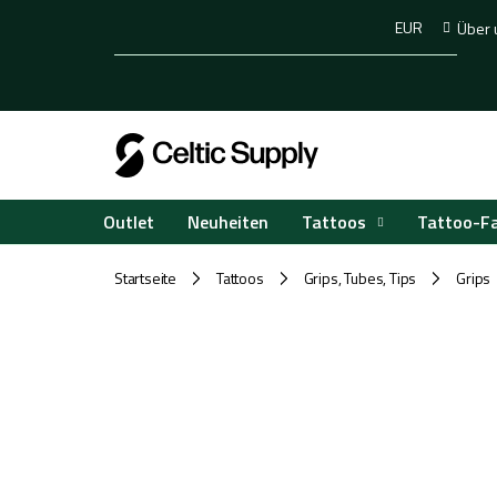
Zum
EUR
Über 
Inhalt
springen
Tattoos
Tattoo-F
Outlet
Neuheiten
Startseite
Tattoos
Grips, Tubes, Tips
Grips
/
/
/