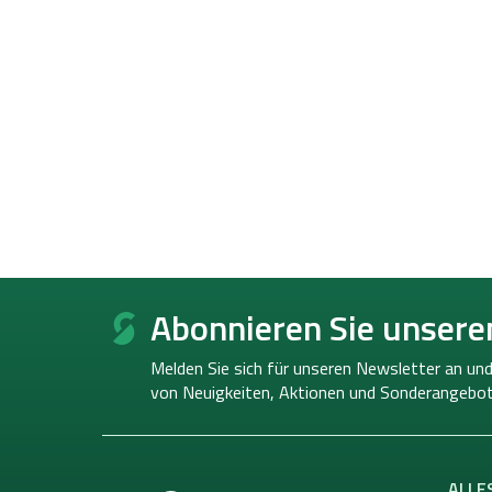
F
u
Abonnieren Sie unsere
ß
z
Melden Sie sich für unseren Newsletter an und
e
von
Neuigkeiten, Aktionen und Sonderangebot
i
l
e
ALLE