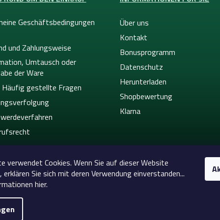
meine Geschäftsbedingungen
Über uns
Kontakt
nd und Zahlungsweise
Bonusprogramm
mation, Umtausch oder
Datenschutz
abe der Ware
Herunterladen
 Häufig gestellte Fragen
Shopbewertung
ngsverfolgung
Klarna
werdeverfahren
rufsrecht
e verwendet Cookies. Wenn Sie auf dieser Website
Ak
, erklären Sie sich mit deren Verwendung einverstanden...
rmationen hier.
ngen
26
Celtic-Supply.de | Alles für Tattoo und Permanent Ma