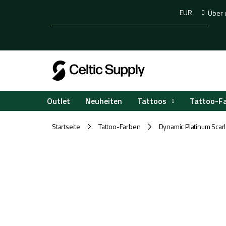
Zum
EUR
Über 
Inhalt
springen
Tattoos
Tattoo-F
Outlet
Neuheiten
Startseite
Tattoo-Farben
Dynamic Platinum Scar
/
/