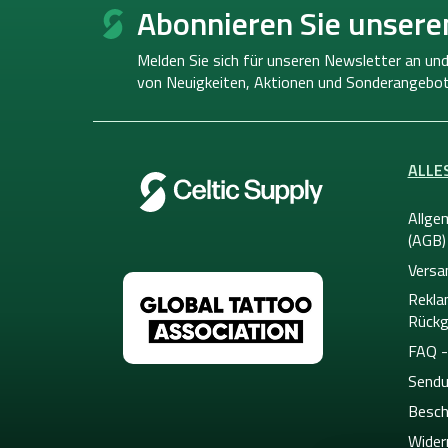
u
Abonnieren Sie unsere
ß
z
Melden Sie sich für unseren Newsletter an und
e
von
Neuigkeiten, Aktionen und Sonderangebot
i
l
e
ALLE
Allge
(AGB)
Versa
Rekla
Rückg
FAQ -
Sendu
Besch
Wider