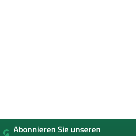
F
Abonnieren Sie unseren
u
ß