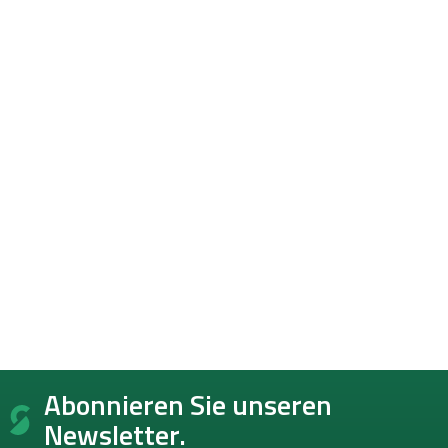
F
Abonnieren Sie unseren
u
ß
Newsletter.
z