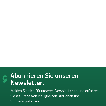
F
Abonnieren Sie unseren
u
ß
Newsletter.
z
e
Melden Sie sich für unseren Newsletter an und erfahren
i
Sie als Erste von
Neuigkeiten, Aktionen und
l
Sonderangeboten.
e