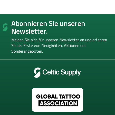
F
Abonnieren Sie unseren
u
ß
Newsletter.
z
e
Melden Sie sich für unseren Newsletter an und erfahren
i
Sie als Erste von
Neuigkeiten, Aktionen und
l
Sonderangeboten.
e