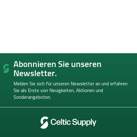
F
Abonnieren Sie unseren
u
ß
Newsletter.
z
e
Melden Sie sich für unseren Newsletter an und erfahren
i
Sie als Erste von
Neuigkeiten, Aktionen und
l
Sonderangeboten.
e