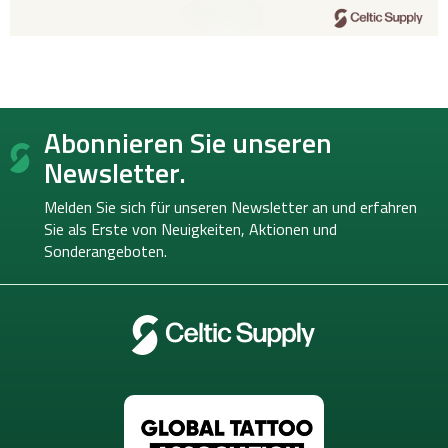
F
Abonnieren Sie unseren
u
ß
Newsletter.
z
e
Melden Sie sich für unseren Newsletter an und erfahren
i
Sie als Erste von
Neuigkeiten, Aktionen und
l
Sonderangeboten.
e