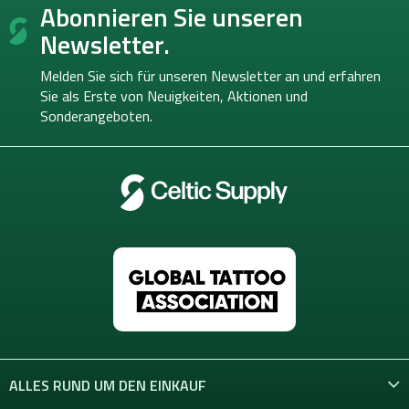
Abonnieren Sie unseren
u
ß
Newsletter.
z
e
Melden Sie sich für unseren Newsletter an und erfahren
i
Sie als Erste von
Neuigkeiten, Aktionen und
l
Sonderangeboten.
e
ALLES RUND UM DEN EINKAUF