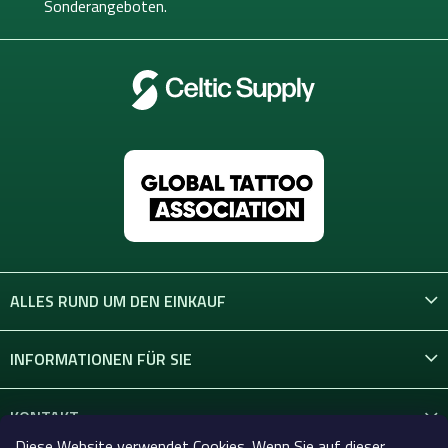
l
Sonderangeboten.
e
ALLES RUND UM DEN EINKAUF
INFORMATIONEN FÜR SIE
KONTAKT
Diese Website verwendet Cookies. Wenn Sie auf dieser