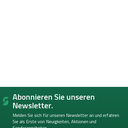
F
Abonnieren Sie unseren
u
ß
Newsletter.
z
e
Melden Sie sich für unseren Newsletter an und erfahren
i
Sie als Erste von
Neuigkeiten, Aktionen und
l
Sonderangeboten.