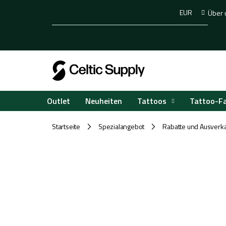
Zum
EUR
Über 
Inhalt
springen
Tattoos
Tattoo-F
Outlet
Neuheiten
Startseite
Spezialangebot
Rabatte und Ausverk
/
/