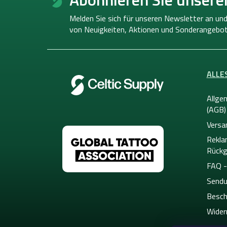
ß
z
Melden Sie sich für unseren Newsletter an und
e
von
Neuigkeiten, Aktionen und Sonderangebot
i
l
e
ALLE
Allge
(AGB)
Versa
Rekla
Rückg
FAQ -
Sendu
Besch
Wider