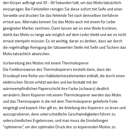
den Körper aufträgt und 30 - 60 Sekunden hält, um das Motiv tatsächlich
einzuprägen. Bei Fehlstellen reinigen Sie diese sofort mit Seife und einer
Serviette und drucken Sie das fehlende Teil nach demselben Verfahren
erneut aus. Alternativ können Sie das Motiv auch mit einem für Leder
geeigneten Marker zeichnen. Dann lassen wir es eine Weile trocknen,
damit das Motiv so lange wie möglich auf dem Leder bleibt und wir es nicht
erneut stempeln müssen. Es ist wichtig, daran zu denken, dass wir durch
die regelmäßige Reinigung der tätowierten Stelle mit Seife und Tüchern das
Motiv tatsächlich abwischen.
Vorbereitung des Motivs mit einem Thermokopierer
Die Funktionsweise des Thermokopierers besteht darin, dass der
Druckkopf eine Reihe von Halbleiterheizelementen enthält, die durch einen
elektrischen Strom erhitzt werden und bei Kontakt mit der
wärmeempfindlichen Papierschicht ihre Farbe (schwarz) deutlich
verändern. Beim Kopieren mit einem Thermokopierer werden das Motiv
und das Thermopapier in die mit dem Thermokopierer gelieferte Folie
eingelegt und kopiert. Hier gilt es, die Anleitung des Kopierers zu lesen und
auszuprobieren, denn unterschiedliche Geschwindigkeiten führen zu
unterschiedlichen Ergebnissen, und man muss die Einstellungen
"optimieren", um den optimalen Druck des zu kopierenden Motivs zu