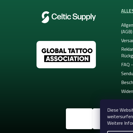
e
ALLE
Allge
(AGB)
Versa
Rekla
Rückg
FAQ -
Sendu
Besch
Wider
Diese Websit
weitersurfen
Weitere Info