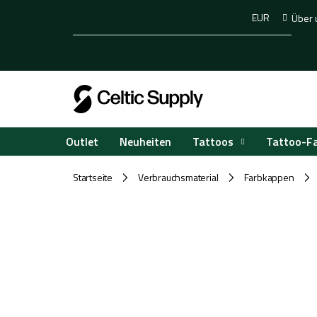
Zum
EUR
Über 
Inhalt
springen
Tattoos
Tattoo-F
Outlet
Neuheiten
Startseite
Verbrauchsmaterial
Farbkappen
/
/
/