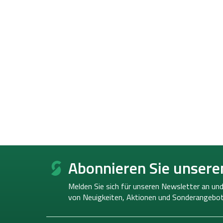
F
u
Abonnieren Sie unsere
ß
z
Melden Sie sich für unseren Newsletter an und
e
von
Neuigkeiten, Aktionen und Sonderangebot
i
l