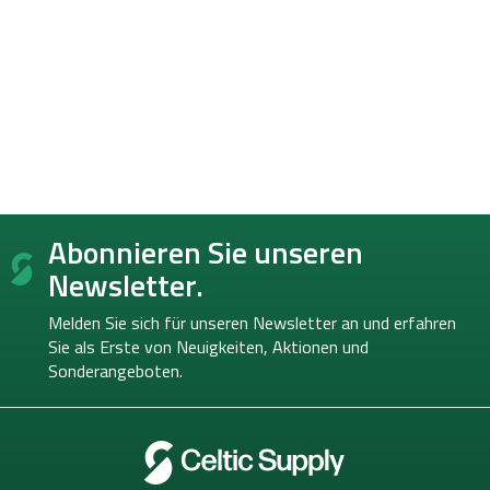
F
Abonnieren Sie unseren
u
ß
Newsletter.
z
e
Melden Sie sich für unseren Newsletter an und erfahren
i
Sie als Erste von
Neuigkeiten, Aktionen und
l
Sonderangeboten.
e